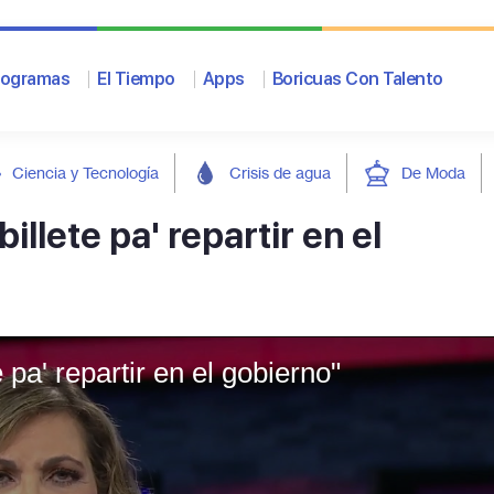
rogramas
El Tiempo
Apps
Boricuas Con Talento
Ciencia y Tecnología
Crisis de agua
De Moda
illete pa' repartir en el
 pa' repartir en el gobierno"