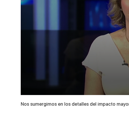
0
seconds
Nos sumergimos en los detalles del impacto mayor 
of
3
minutes,
44
seconds
Volume