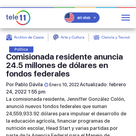
en vivo
Archivo de Casos
Arte y Cultura
Ciencia y Tecnologí
post
Política
Comisionada residente anuncia
24.5 millones de dólares en
fondos federales
Por
Pablo Dávila
Actualizado: febrero
Enero 10, 2022
24, 2022 1:55 pm
La comisionada residente, Jenniffer González Colón,
anunció nuevos fondos federales que suman
24,559,933.92 dólares para impulsar el desarrollo de
la educación agrícola, financiar programas de
nutrición escolar, Head Start y varias partidas por
parte de la Agencia Federal para el Manejo de