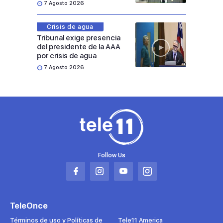
7 Agosto 2026
Crisis de agua
Tribunal exige presencia
del presidente de la AAA
por crisis de agua
7 Agosto 2026
Follow Us
Abrir
Abrir
Abrir
Abrir
en
en
en
en
una
una
una
una
TeleOnce
nueva
nueva
nueva
nueva
pestaña
pestaña
pestaña
pestaña
Términos de uso y Políticas de
Tele11 America