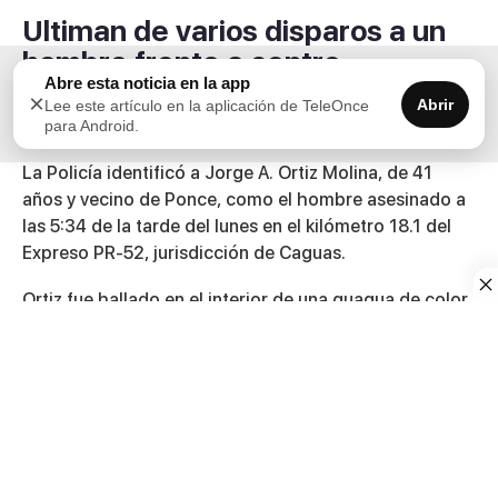
Ultiman de varios disparos a un
hombre frente a centro
Abre esta noticia en la app
comercial de Caguas
×
Abrir
Lee este artículo en la aplicación de TeleOnce
para Android.
Diciembre 21, 2021
La Policía identificó a Jorge A. Ortiz Molina, de 41
años y vecino de Ponce, como el hombre asesinado a
las 5:34 de la tarde del lunes en el kilómetro 18.1 del
Expreso PR-52, jurisdicción de Caguas.
Ortiz fue hallado en el interior de una guagua de color
anaranjado a la altura del centro comercial Las
Catalinas Mall.
El agente Reymundo Quiñonez, de Homicidios del
Cuerpo de Investigaciones Criminales (CIC) de Caguas,
y el fiscal Juan Carlos Goyco se hicieron cargo de la
investigación.