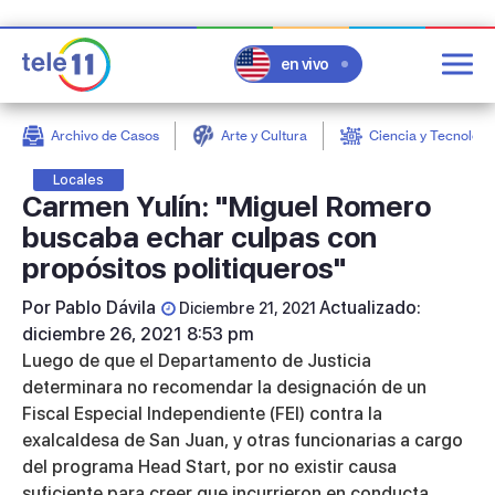
en vivo
Archivo de Casos
Arte y Cultura
Ciencia y Tecnologí
post
Locales
Carmen Yulín: "Miguel Romero
buscaba echar culpas con
propósitos politiqueros"
Por
Pablo Dávila
Actualizado:
Diciembre 21, 2021
diciembre 26, 2021 8:53 pm
Luego de que el Departamento de Justicia
determinara no recomendar la designación de un
Fiscal Especial Independiente (FEI) contra la
exalcaldesa de San Juan, y otras funcionarias a cargo
del programa Head Start, por no existir causa
suficiente para creer que incurrieron en conducta