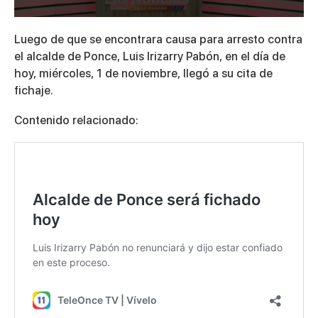
0
seconds
Luego de que se encontrara causa para arresto contra
of
2
el alcalde de Ponce, Luis Irizarry Pabón, en el día de
minutes,
hoy, miércoles, 1 de noviembre, llegó a su cita de
35
seconds
fichaje.
Contenido relacionado: