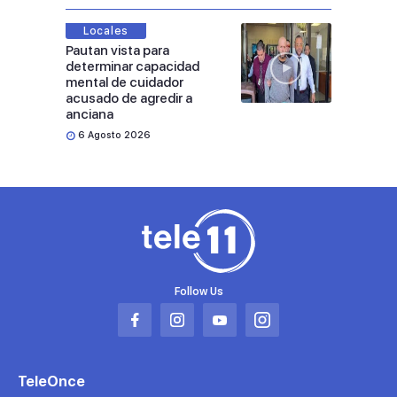
Locales
Pautan vista para
determinar capacidad
mental de cuidador
acusado de agredir a
anciana
6 Agosto 2026
Follow Us
Abrir
Abrir
Abrir
Abrir
en
en
en
en
una
una
una
una
TeleOnce
nueva
nueva
nueva
nueva