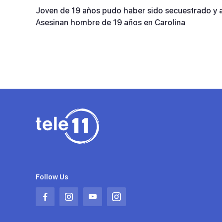
90%
Joven de 19 años pudo haber sido secuestrado y 
Asesinan hombre de 19 años en Carolina
Follow Us
Abrir
Abrir
Abrir
Abrir
en
en
en
en