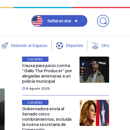
Señal
en vivo
Deborah al Espacio
Deportes
DFarándula
Locales
Causa para juicio contra
“Gallo The Producer” por
alegadas amenazas a un
policía municipal
6 Agosto 2026
Locales
Gobernadora envía al
Senado cinco
nombramientos, incluida
la nueva secretaria de
Corrección