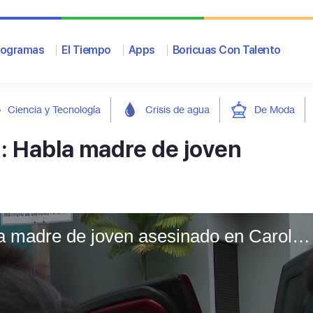
rogramas
El Tiempo
Apps
Boricuas Con Talento
Ciencia y Tecnología
Crisis de agua
De Moda
": Habla madre de joven
"Yo hice todo por mi hijo": Habla madre de joven asesinado en Carolina