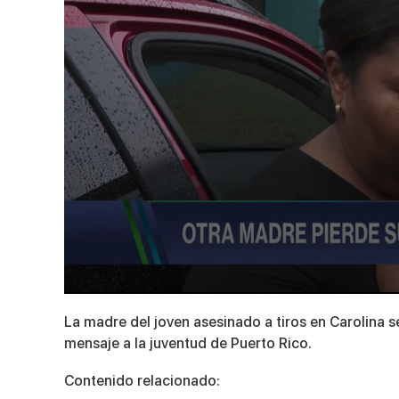
0
seconds
La madre del joven asesinado a tiros en Carolina s
of
2
mensaje a la juventud de Puerto Rico.
minutes,
18
Contenido relacionado:
seconds
Volume