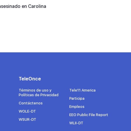
asesinado en Carolina
TeleOnce
Términos de uso y
Tele11 America
Políticas de Privacidad
Participa
Contáctenos
Empleos
WOLE-DT
EEO Public File Report
WSUR-DT
WLII-DT