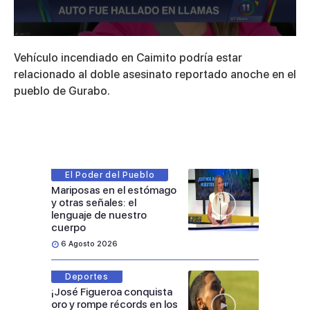
0
seconds
Vehículo incendiado en Caimito podría estar
of
2
relacionado al doble asesinato reportado anoche en el
minutes,
pueblo de Gurabo.
37
seconds
El Poder del Pueblo
Mariposas en el estómago
y otras señales: el
lenguaje de nuestro
cuerpo
6 Agosto 2026
Deportes
¡José Figueroa conquista
oro y rompe récords en los