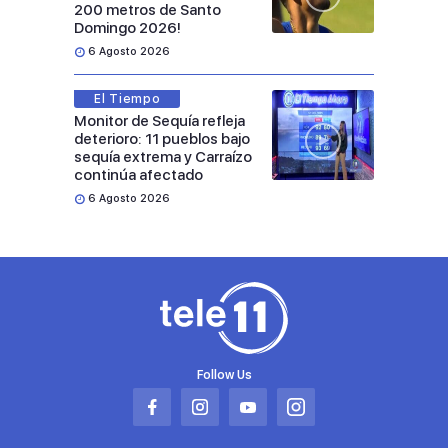
200 metros de Santo
Domingo 2026!
6 Agosto 2026
El Tiempo
Monitor de Sequía refleja
deterioro: 11 pueblos bajo
sequía extrema y Carraízo
continúa afectado
6 Agosto 2026
Follow Us
Abrir
Abrir
Abrir
Abrir
en
en
en
en