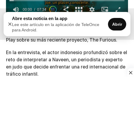
00:00
07:34
0
Abre esta noticia en la app
×
seconds
Abrir
Lee este artículo en la aplicación de TeleOnce
El maestro de las artes marciales y estrella de Mortal
of
para Android.
7
Kombat,
Joe Taslim
, habló con Dennis Dávila en
Dale
minutes,
Play
sobre su más reciente proyecto,
The Furious
.
34
seconds
En la entrevista, el actor indonesio profundizó sobre el
reto de interpretar a
Naveen
, un periodista y experto
en judo que decide enfrentar una red internacional de
tráfico infantil.
Taslim detalló su proceso para conectar mental y
físicamente con un personaje rodeado de tanto
drama, y resaltó la brutal química que logró en
pantalla junto a la estrella de acción Xie Miao.
Para el actor, la adrenalina en esta cinta va más allá del
género: cada golpe y cada coreografía tienen un peso