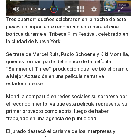
00:01
02:48
0
Tres puertorriqueños celebraron en la noche de este
of
jueves un importante reconocimiento para el cine
2
minutes,
boricua durante el Tribeca Film Festival, celebrado en
48
la ciudad de Nueva York.
seconds
Se trata de Marcel Ruiz, Paolo Schoene y Kiki Montilla,
quienes forman parte del elenco de la película
“Summer of Three”, producción que recibió el premio
a Mejor Actuación en una película narrativa
estadounidense.
Montilla compartió en redes sociales su sorpresa por
el reconocimiento, ya que esta película representa su
primer proyecto como actriz, luego de haber
trabajado en una agencia de publicidad.
El jurado destacó el carisma de los intérpretes y