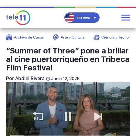
en vivo
Archivo de Casos
Arte y Cultura
Ciencia y Tecnologí
post
“Summer of Three” pone a brillar
al cine puertorriqueño en Tribeca
Film Festival
Por
Abdiel Rivera
Junio 12, 2026