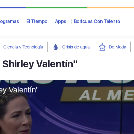
rogramas
El Tiempo
Apps
Boricuas Con Talento
Ciencia y Tecnología
Crisis de agua
De Moda
Shirley Valentín"
y Valentín"