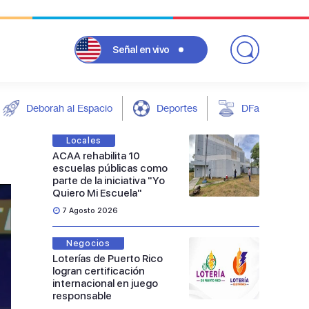
Señal
en vivo
Deborah al Espacio
Deportes
DFarándula
Locales
ACAA rehabilita 10
escuelas públicas como
parte de la iniciativa "Yo
Quiero Mi Escuela"
7 Agosto 2026
Negocios
Loterías de Puerto Rico
logran certificación
internacional en juego
responsable