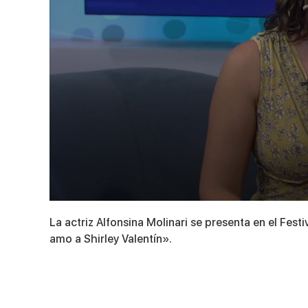
0
seconds
La actriz Alfonsina Molinari se presenta en el Fes
of
2
amo a Shirley Valentín».
minutes,
37
seconds
Volume
90%