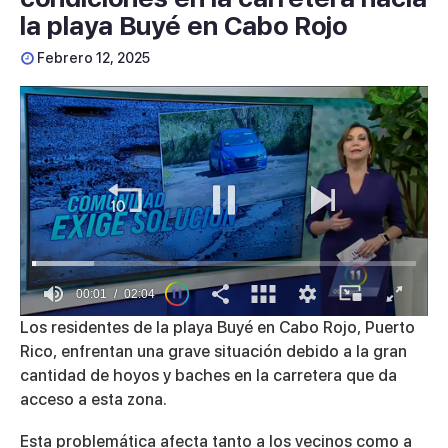
la playa Buyé en Cabo Rojo
Febrero 12, 2025
00:01
02:04
0
Los residentes de la playa Buyé en Cabo Rojo, Puerto
seconds
Rico, enfrentan una grave situación debido a la gran
of
2
cantidad de hoyos y baches en la carretera que da
minutes,
acceso a esta zona.
4
seconds
Esta problemática afecta tanto a los vecinos como a