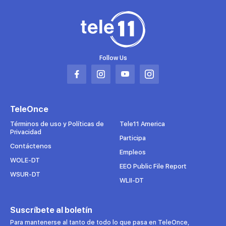
Follow Us
Abrir
Abrir
Abrir
Abrir
en
en
en
en
una
una
una
una
TeleOnce
nueva
nueva
nueva
nueva
pestaña
pestaña
pestaña
pestaña
Términos de uso y Políticas de
Tele11 America
Privacidad
Participa
Contáctenos
Empleos
WOLE-DT
EEO Public File Report
WSUR-DT
WLII-DT
Suscríbete al boletín
Para mantenerse al tanto de todo lo que pasa en TeleOnce,