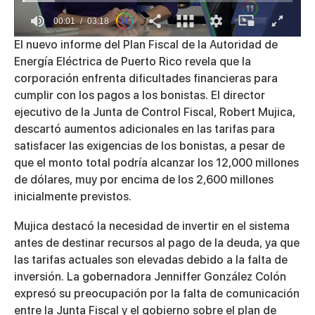
00:01
03:18
0
El nuevo informe del Plan Fiscal de la Autoridad de
of
Energía Eléctrica de Puerto Rico revela que la
3
minutes,
corporación enfrenta dificultades financieras para
18
cumplir con los pagos a los bonistas. El director
seconds
ejecutivo de la Junta de Control Fiscal, Robert Mujica,
descartó aumentos adicionales en las tarifas para
satisfacer las exigencias de los bonistas, a pesar de
que el monto total podría alcanzar los 12,000 millones
de dólares, muy por encima de los 2,600 millones
inicialmente previstos.
Mujica destacó la necesidad de invertir en el sistema
antes de destinar recursos al pago de la deuda, ya que
las tarifas actuales son elevadas debido a la falta de
inversión. La gobernadora Jenniffer González Colón
expresó su preocupación por la falta de comunicación
entre la Junta Fiscal y el gobierno sobre el plan de