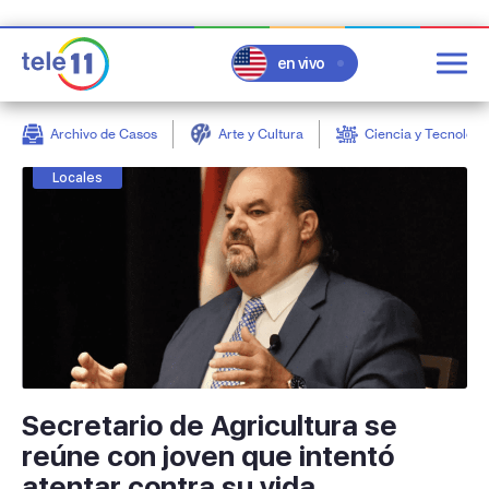
en vivo
Archivo de Casos
Arte y Cultura
Ciencia y Tecnologí
post
Locales
Secretario de Agricultura se
reúne con joven que intentó
atentar contra su vida