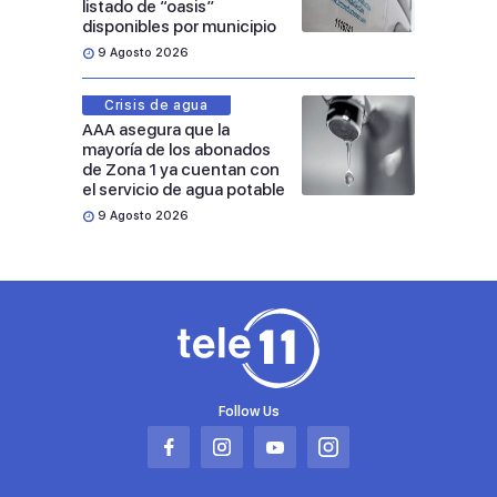
listado de “oasis”
disponibles por municipio
9 Agosto 2026
Crisis de agua
AAA asegura que la
mayoría de los abonados
de Zona 1 ya cuentan con
el servicio de agua potable
9 Agosto 2026
Follow Us
Abrir
Abrir
Abrir
Abrir
en
en
en
en