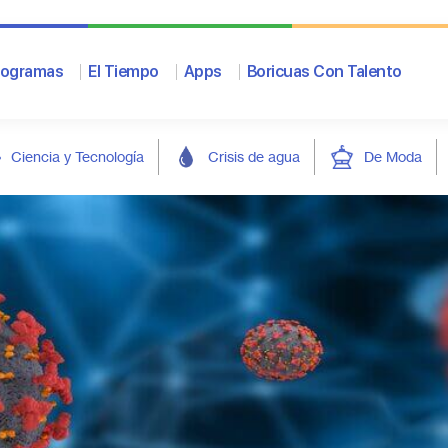
rogramas
El Tiempo
Apps
Boricuas Con Talento
Ciencia y Tecnología
Crisis de agua
De Moda