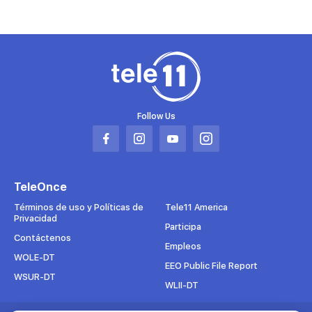
Follow Us
Abrir
Abrir
Abrir
Abrir
en
en
en
en
una
una
una
una
TeleOnce
nueva
nueva
nueva
nueva
pestaña
pestaña
pestaña
pestaña
Términos de uso y Políticas de
Tele11 America
Privacidad
Participa
Contáctenos
Empleos
WOLE-DT
EEO Public File Report
WSUR-DT
WLII-DT