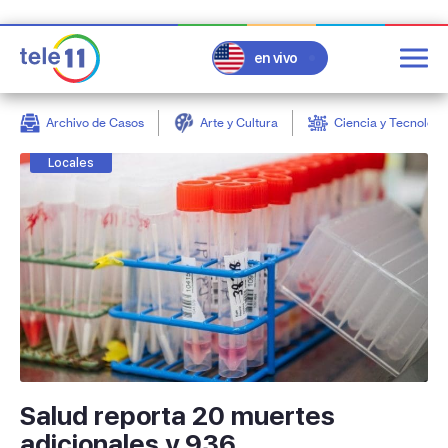
en vivo
Archivo de Casos
Arte y Cultura
Ciencia y Tecnologí
post
Locales
Salud reporta 20 muertes
adicionales y 936