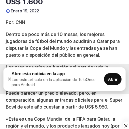
US$ 1.600
Enero 19, 2022
Por: CNN
Dentro de poco más de 10 meses, los mejores
jugadores de fútbol del mundo acudirán a Qatar para
disputar la Copa del Mundo y las entradas ya se han
puesto a disposición del público en general.
Los precios varían en función del partido y de la
Abre esta noticia en la app
categoría de asiento que se elija, y las entradas para la
×
Abrir
Lee este artículo en la aplicación de TeleOnce
final oscilan entre US$ 604 dólares y US$ 1.600.
para Android.
Puede parecer un precio elevado, pero, en
comparación, algunas entradas oficiales para el Super
Bowl de este año cuestan a partir de US$ 5.950.
«Esta es una Copa Mundial de la FIFA para Qatar, la
región y el mundo, y los productos lanzados hoy (por