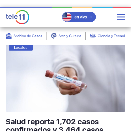
en vivo
Archivo de Casos
Arte y Cultura
Ciencia y Tecnologí
post
Locales
Salud reporta 1,702 casos
confirmados y 3,464 casos