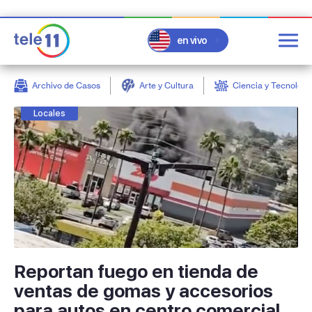
en vivo
Archivo de Casos
Arte y Cultura
Ciencia y Tecnologí
post
Locales
Reportan fuego en tienda de
ventas de gomas y accesorios
para autos en centro comercial