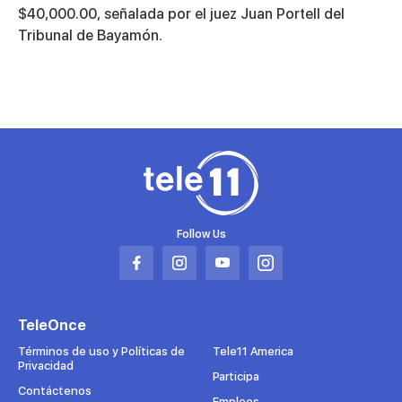
$40,000.00, señalada por el juez Juan Portell del
Tribunal de Bayamón.
Follow Us
Abrir
Abrir
Abrir
Abrir
en
en
en
en
una
una
una
una
TeleOnce
nueva
nueva
nueva
nueva
pestaña
pestaña
pestaña
pestaña
Términos de uso y Políticas de
Tele11 America
Privacidad
Participa
Contáctenos
Empleos