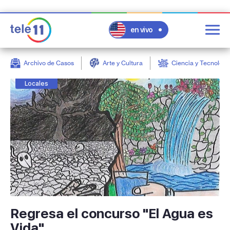
en vivo
Archivo de Casos
Arte y Cultura
Ciencia y Tecnologí
post
Locales
Regresa el concurso "El Agua es
Vida"