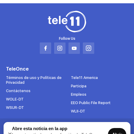
Follow Us
Abrir
Abrir
Abrir
Abrir
en
en
en
en
una
una
una
una
TeleOnce
nueva
nueva
nueva
nueva
pestaña
pestaña
pestaña
pestaña
Términos de uso y Políticas de
Tele11 America
Privacidad
Participa
Contáctenos
Empleos
WOLE-DT
EEO Public File Report
WSUR-DT
WLII-DT
Abre esta noticia en la app
Suscríbete al boletín