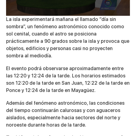
0
La isla experimentará mañana el llamado “día sin
seconds
sombra”, un fenómeno astronómico conocido como
of
2
sol cenital, cuando el astro se posiciona
minutes,
prácticamente a 90 grados sobre la isla y provoca que
8
seconds
objetos, edificios y personas casi no proyecten
sombra al mediodía.
El evento podrá observarse aproximadamente entre
las 12:20 y 12:24 de la tarde. Los horarios estimados
son 12:20 de la tarde en San Juan, 12:22 de la tarde en
Ponce y 12:24 de la tarde en Mayagüez.
Además del fenómeno astronómico, las condiciones
del tiempo continuarán calurosas y con aguaceros
aislados, especialmente hacia sectores del norte y
noroeste durante horas de la tarde.