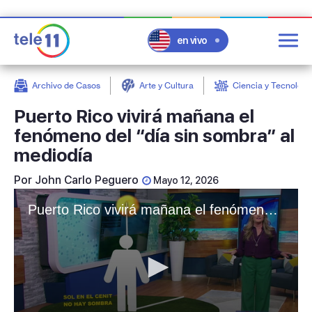
en vivo
Archivo de Casos
Arte y Cultura
Ciencia y Tecnologí
post
Puerto Rico vivirá mañana el
fenómeno del “día sin sombra” al
mediodía
Por
John Carlo Peguero
Mayo 12, 2026
Puerto Rico vivirá mañana el fenómeno del “día sin sombra” al mediodía