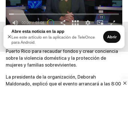
00:00
03:08
0
Abre esta noticia en la app
×
seconds
Abrir
La iniciativa solidaria “Kilómetros de Cambio”
Lee este artículo en la aplicación de TeleOnce
of
para Android.
comenzará, este viernes, un recorrido alrededor de
3
minutes,
Puerto Rico para recaudar fondos y crear conciencia
8
sobre la violencia doméstica y la protección de
seconds
mujeres y familias sobrevivientes.
La presidenta de la organización, Deborah
Maldonado, explicó que el evento arrancará a las 8:00
de la mañana frente a la Casa Alcaldía de Caguas,
donde se realizará el primer pase de batón.
La carrera continuará durante sábado y domingo por
distintos municipios hasta culminar en San Juan.