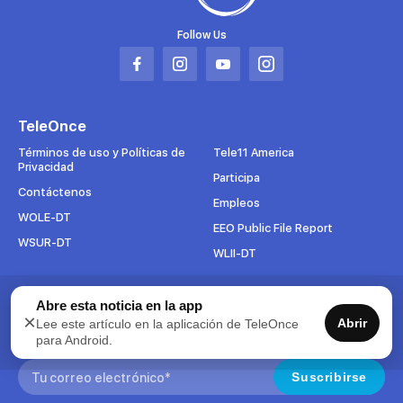
Follow Us
Abrir
Abrir
Abrir
Abrir
en
en
en
en
una
una
una
una
TeleOnce
nueva
nueva
nueva
nueva
pestaña
pestaña
pestaña
pestaña
Términos de uso y Políticas de
Tele11 America
Privacidad
Participa
Contáctenos
Empleos
WOLE-DT
EEO Public File Report
WSUR-DT
WLII-DT
Abre esta noticia en la app
Suscríbete al boletín
×
Abrir
Lee este artículo en la aplicación de TeleOnce
Para mantenerse al tanto de todo lo que pasa en TeleOnce,
para Android.
suscríbase ahora a nuestros boletines.
Search:
Suscribirse