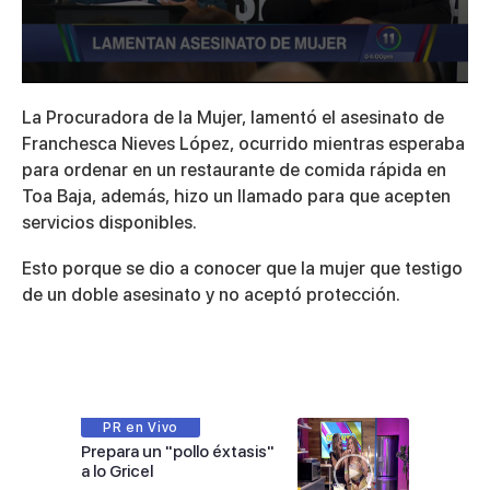
0
seconds
La Procuradora de la Mujer, lamentó el asesinato de
of
2
Franchesca Nieves López, ocurrido mientras esperaba
minutes,
para ordenar en un restaurante de comida rápida en
4
seconds
Toa Baja, además, hizo un llamado para que acepten
servicios disponibles.
Esto porque se dio a conocer que la mujer que testigo
de un doble asesinato y no aceptó protección.
PR en Vivo
Prepara un "pollo éxtasis"
a lo Gricel