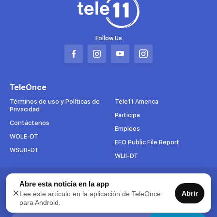
Follow Us
Abrir
Abrir
Abrir
Abrir
en
en
en
en
una
una
una
una
TeleOnce
nueva
nueva
nueva
nueva
pestaña
pestaña
pestaña
pestaña
Términos de uso y Políticas de
Tele11 America
Privacidad
Participa
Contáctenos
Empleos
WOLE-DT
EEO Public File Report
WSUR-DT
WLII-DT
Suscríbete al boletín
Abre esta noticia en la app
×
Abrir
Lee este artículo en la aplicación de TeleOnce
Para mantenerse al tanto de todo lo que pasa en TeleOnce,
para Android.
suscríbase ahora a nuestros boletines.