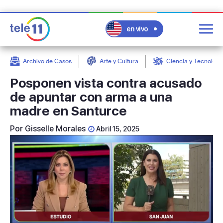
en vivo
Archivo de Casos
Arte y Cultura
Ciencia y Tecnologí
post
Posponen vista contra acusado
de apuntar con arma a una
madre en Santurce
Por
Gisselle Morales
Abril 15, 2025