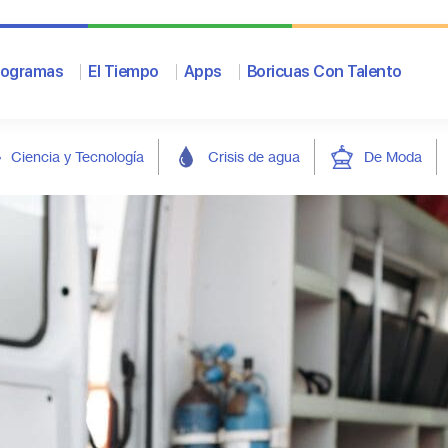
rogramas
El Tiempo
Apps
Boricuas Con Talento
Ciencia y Tecnología
Crisis de agua
De Moda