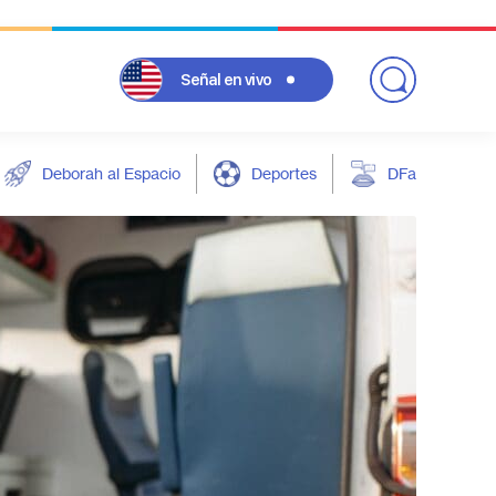
Señal
en vivo
Deborah al Espacio
Deportes
DFarándula