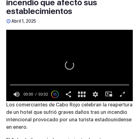
incendio que afectó sus
establecimientos
Abril 1, 2025
00:00
03:02
0
Los comerciantes de Cabo Rojo celebran la reapertura
seconds
de un hotel que sufrió graves daños tras un incendio
of
3
intencional provocado por una turista estadounidense
minutes,
en enero.
2
seconds