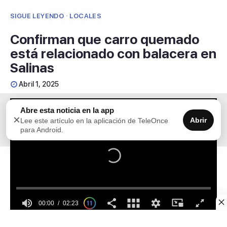
SIGUE LEYENDO · LOCALES
Confirman que carro quemado
está relacionado con balacera en
Salinas
Abril 1, 2025
Abre esta noticia en la app
×
Abrir
Lee este artículo en la aplicación de TeleOnce
para Android.
00:00
02:23
0
La Policía confirmó la relación de un vehículo hallado
seconds