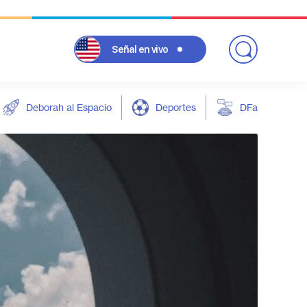
Señal
en vivo
Deborah al Espacio
Deportes
DFarándula