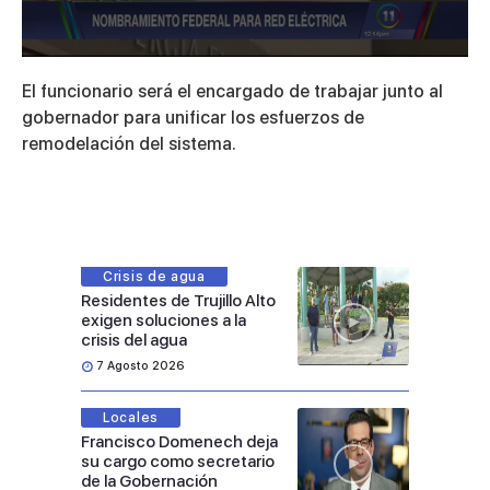
0
seconds
El funcionario será el encargado de trabajar junto al
of
24
gobernador para unificar los esfuerzos de
seconds
remodelación del sistema.
Crisis de agua
Residentes de Trujillo Alto
exigen soluciones a la
crisis del agua
7 Agosto 2026
Locales
Francisco Domenech deja
su cargo como secretario
de la Gobernación