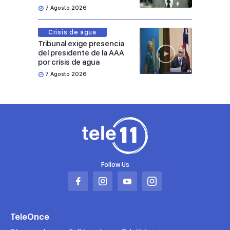
7 Agosto 2026
Crisis de agua
Tribunal exige presencia
del presidente de la AAA
por crisis de agua
7 Agosto 2026
Follow Us
Abrir
Abrir
Abrir
Abrir
en
en
en
en
una
una
una
una
TeleOnce
nueva
nueva
nueva
nueva