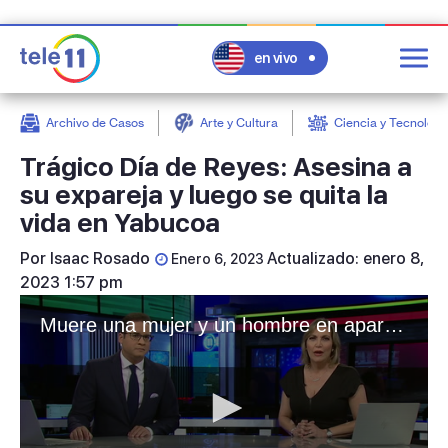
en vivo
Archivo de Casos
Arte y Cultura
Ciencia y Tecnologí
post
Trágico Día de Reyes: Asesina a
su expareja y luego se quita la
vida en Yabucoa
Por
Isaac Rosado
Actualizado: enero 8,
Enero 6, 2023
2023 1:57 pm
Muere una mujer y un hombre en aparente caso de violencia de género en Yabucoa