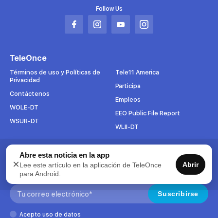
Follow Us
Abrir
Abrir
Abrir
Abrir
en
en
en
en
una
una
una
una
TeleOnce
nueva
nueva
nueva
nueva
pestaña
pestaña
pestaña
pestaña
Términos de uso y Políticas de
Tele11 America
Privacidad
Participa
Contáctenos
Empleos
WOLE-DT
EEO Public File Report
WSUR-DT
WLII-DT
Abre esta noticia en la app
Suscríbete al boletín
×
Abrir
Lee este artículo en la aplicación de TeleOnce
Para mantenerse al tanto de todo lo que pasa en TeleOnce,
para Android.
suscríbase ahora a nuestros boletines.
Search:
Suscribirse
Acepto uso de datos