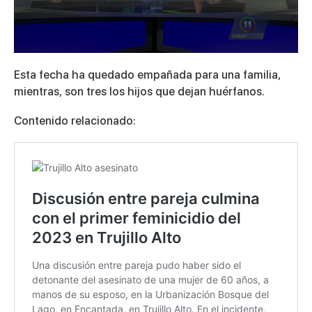
0
seconds
Esta fecha ha quedado empañada para una familia,
of
3
mientras, son tres los hijos que dejan huérfanos.
minutes,
33
Contenido relacionado:
seconds