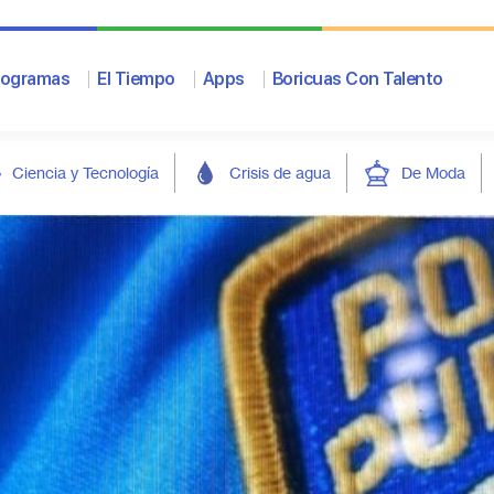
rogramas
El Tiempo
Apps
Boricuas Con Talento
Ciencia y Tecnología
Crisis de agua
De Moda