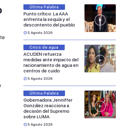
o
Última Palabra
Punto crítico: La AAA
enfrenta la sequía y el
descontento del pueblo
5 Agosto 2026
nte
Crisis de agua
ACUDEN refuerza
medidas ante impacto del
a
racionamiento de agua en
centros de cuido
5 Agosto 2026
e
Última Palabra
Gobernadora Jenniffer
González reacciona a
decisión del Supremo
sobre LUMA
5 Agosto 2026