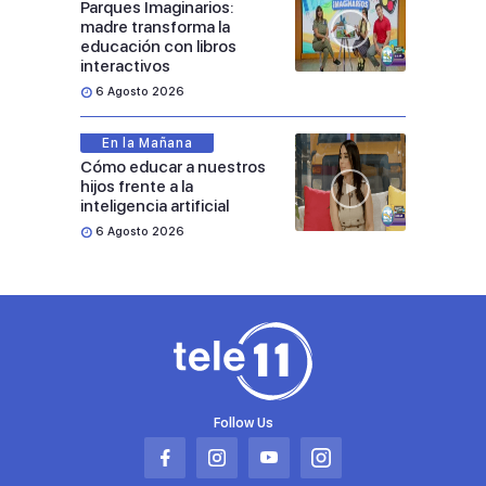
Parques Imaginarios:
madre transforma la
educación con libros
interactivos
6 Agosto 2026
En la Mañana
Cómo educar a nuestros
hijos frente a la
inteligencia artificial
6 Agosto 2026
Follow Us
Abrir
Abrir
Abrir
Abrir