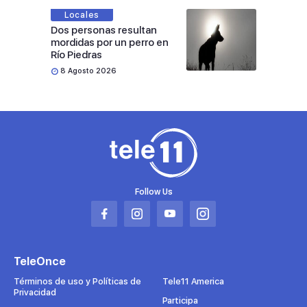
Locales
Dos personas resultan
mordidas por un perro en
Río Piedras
8 Agosto 2026
Follow Us
Abrir
Abrir
Abrir
Abrir
en
en
en
en
una
una
una
una
TeleOnce
nueva
nueva
nueva
nueva
pestaña
pestaña
pestaña
pestaña
Términos de uso y Políticas de
Tele11 America
Privacidad
Participa