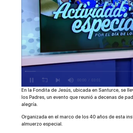
0
En la Fondita de Jesús, ubicada en Santurce, se l
seconds
los Padres, un evento que reunió a decenas de pad
of
3
alegría.
minutes,
1
Organizada en el marco de los 40 años de esta inst
second
Volume
90%
almuerzo especial.