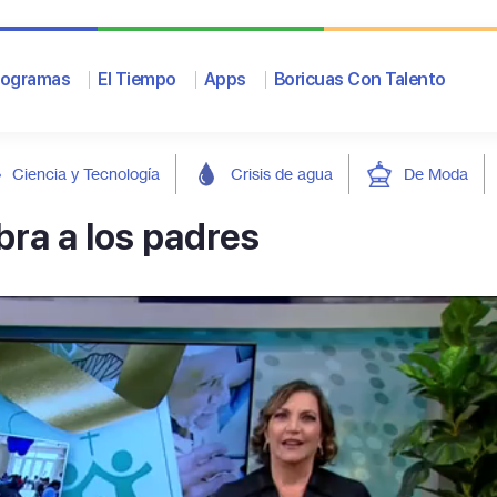
rogramas
El Tiempo
Apps
Boricuas Con Talento
Ciencia y Tecnología
Crisis de agua
De Moda
bra a los padres