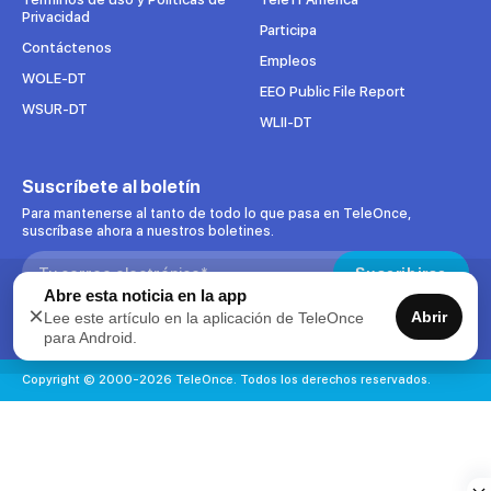
Privacidad
Participa
Contáctenos
Empleos
WOLE-DT
EEO Public File Report
WSUR-DT
WLII-DT
Suscríbete al boletín
Para mantenerse al tanto de todo lo que pasa en TeleOnce,
suscríbase ahora a nuestros boletines.
Search:
Suscribirse
Abre esta noticia en la app
×
Abrir
Lee este artículo en la aplicación de TeleOnce
Acepto uso de datos
para Android.
Copyright © 2000-2026 TeleOnce. Todos los derechos reservados.