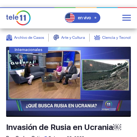
en vivo
Archivo de Casos
Arte y Cultura
Ciencia y Tecnologí
post
Internacionales
Invasión de Rusia en Ucrania￼