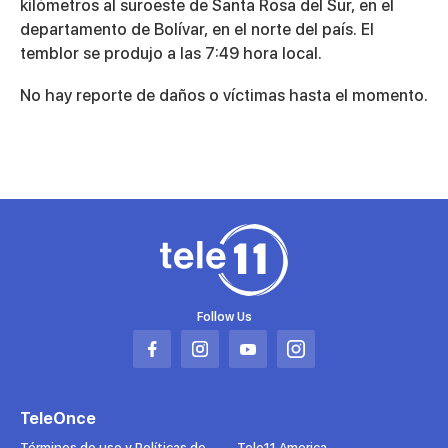
kilómetros al suroeste de Santa Rosa del Sur, en el
departamento de Bolívar, en el norte del país. El
temblor se produjo a las 7:49 hora local.
No hay reporte de daños o víctimas hasta el momento.
Follow Us
Abrir
Abrir
Abrir
Abrir
en
en
en
en
una
una
una
una
TeleOnce
nueva
nueva
nueva
nueva
pestaña
pestaña
pestaña
pestaña
Términos de uso y Políticas de
Tele11 America