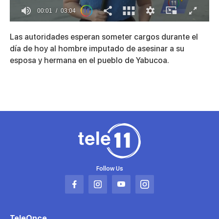
00:01
03:04
0
of
Las autoridades esperan someter cargos durante el
3
minutes,
día de hoy al hombre imputado de asesinar a su
4
esposa y hermana en el pueblo de Yabucoa.
seconds
Follow Us
Abrir
Abrir
Abrir
Abrir
en
en
en
en
una
una
una
una
TeleOnce