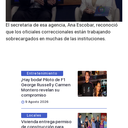
0
El secretaria de esa agencia, Ana Escobar, reconoció
seconds
que los oficiales correccionales están trabajando
of
5
sobrecargados en muchas de las instituciones.
minutes,
12
seconds
Entretenimiento
¡Hay boda! Piloto de F1
George Russell y Carmen
Montero revelan su
compromiso
9 Agosto 2026
Locales
Vivienda entrega permiso
de construcción para