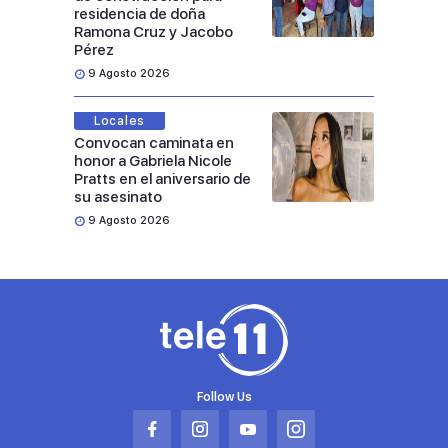
residencia de doña
Ramona Cruz y Jacobo
Pérez
9 Agosto 2026
Locales
Convocan caminata en
honor a Gabriela Nicole
Pratts en el aniversario de
su asesinato
9 Agosto 2026
Follow Us
Abrir
Abrir
Abrir
Abrir