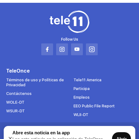
Follow Us
Abrir
Abrir
Abrir
Abrir
en
en
en
en
una
una
una
una
TeleOnce
nueva
nueva
nueva
nueva
pestaña
pestaña
pestaña
pestaña
Términos de uso y Políticas de
Tele11 America
Privacidad
Participa
Contáctenos
Empleos
WOLE-DT
EEO Public File Report
WSUR-DT
WLII-DT
Suscríbete al boletín
Abre esta noticia en la app
×
Abrir