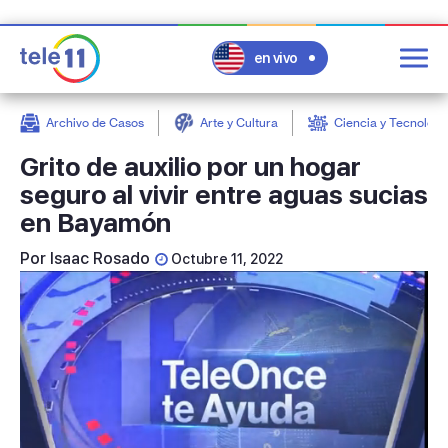
en vivo
Archivo de Casos
Arte y Cultura
Ciencia y Tecnologí
post
Grito de auxilio por un hogar
seguro al vivir entre aguas sucias
en Bayamón
Por
Isaac Rosado
Octubre 11, 2022