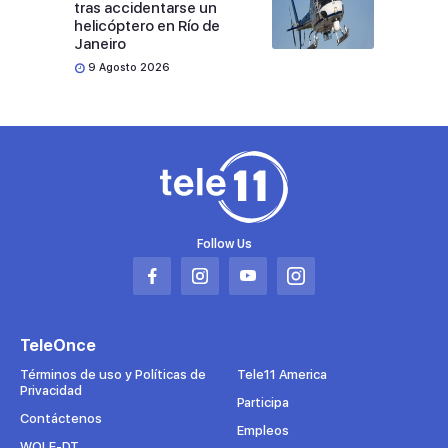
tras accidentarse un
helicóptero en Río de
Janeiro
9 Agosto 2026
Follow Us
Abrir
Abrir
Abrir
Abrir
en
en
en
en
una
una
una
una
TeleOnce
nueva
nueva
nueva
nueva
pestaña
pestaña
pestaña
pestaña
Términos de uso y Políticas de
Tele11 America
Privacidad
Participa
Contáctenos
Empleos
WOLE-DT