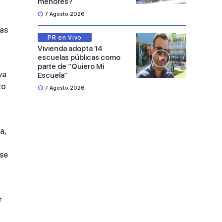
menores?
7 Agosto 2026
tas
PR en Vivo
Vivienda adopta 14
escuelas públicas como
parte de “Quiero Mi
va
Escuela”
zo
7 Agosto 2026
a,
 se
r