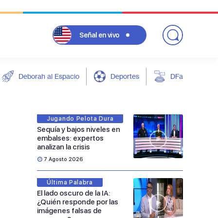
Señal
en vivo
Deborah al Espacio
Deportes
DFarándula
Jugando Pelota Dura
Sequía y bajos niveles en
embalses: expertos
analizan la crisis
7 Agosto 2026
Última Palabra
El lado oscuro de la IA:
¿Quién responde por las
imágenes falsas de