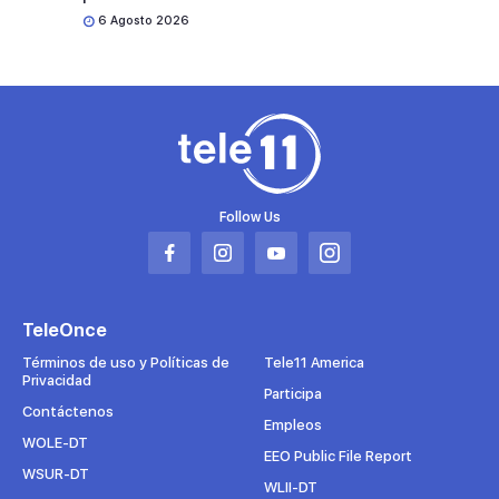
6 Agosto 2026
Follow Us
Abrir
Abrir
Abrir
Abrir
en
en
en
en
una
una
una
una
TeleOnce
nueva
nueva
nueva
nueva
pestaña
pestaña
pestaña
pestaña
Términos de uso y Políticas de
Tele11 America
Privacidad
Participa
Contáctenos
Empleos
WOLE-DT
EEO Public File Report
WSUR-DT
WLII-DT