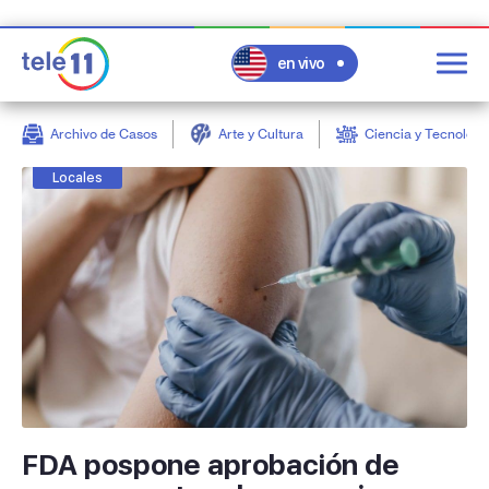
en vivo
Archivo de Casos
Arte y Cultura
Ciencia y Tecnologí
post
Locales
FDA pospone aprobación de