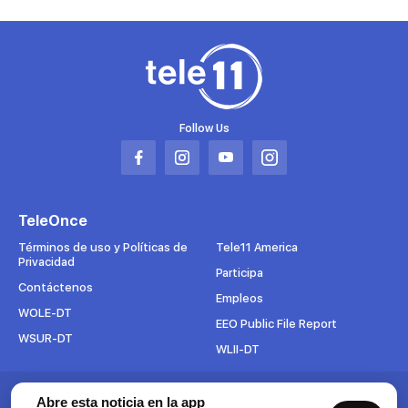
Follow Us
Abrir
Abrir
Abrir
Abrir
en
en
en
en
una
una
una
una
TeleOnce
nueva
nueva
nueva
nueva
pestaña
pestaña
pestaña
pestaña
Términos de uso y Políticas de
Tele11 America
Privacidad
Participa
Contáctenos
Empleos
WOLE-DT
EEO Public File Report
WSUR-DT
WLII-DT
Suscríbete al boletín
Abre esta noticia en la app