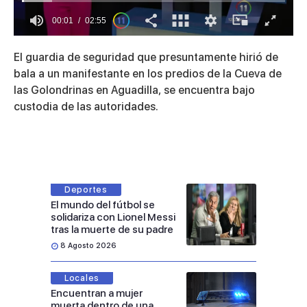
00:01
02:55
0
of
El guardia de seguridad que presuntamente hirió de
2
minutes,
bala a un manifestante en los predios de la Cueva de
55
las Golondrinas en Aguadilla, se encuentra bajo
seconds
custodia de las autoridades.
Deportes
El mundo del fútbol se
solidariza con Lionel Messi
tras la muerte de su padre
8 Agosto 2026
Locales
Encuentran a mujer
muerta dentro de una