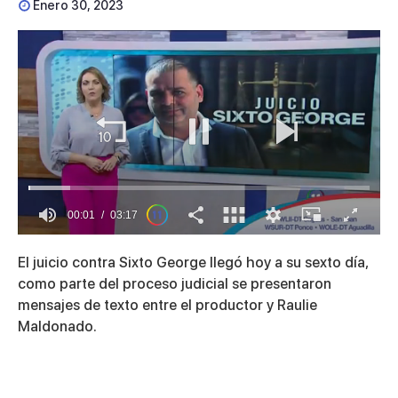
Enero 30, 2023
00:01
03:17
0
seconds
El juicio contra Sixto George llegó hoy a su sexto día,
of
3
como parte del proceso judicial se presentaron
minutes,
mensajes de texto entre el productor y Raulie
17
seconds
Maldonado.