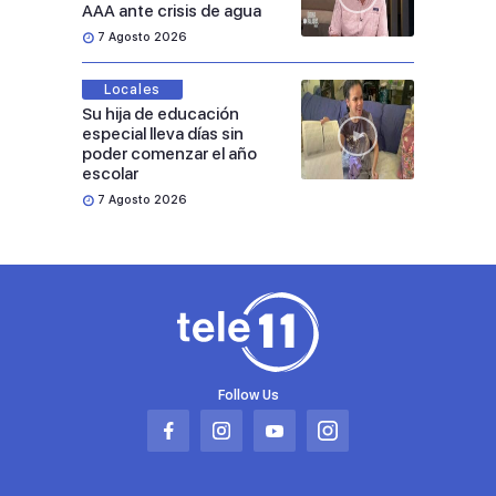
AAA ante crisis de agua
7 Agosto 2026
Locales
Su hija de educación
especial lleva días sin
poder comenzar el año
escolar
7 Agosto 2026
Follow Us
Abrir
Abrir
Abrir
Abrir
en
en
en
en
una
una
una
una