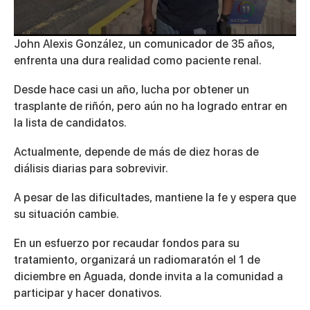
0
John Alexis González, un comunicador de 35 años,
seconds
enfrenta una dura realidad como paciente renal.
of
3
minutes,
Desde hace casi un año, lucha por obtener un
33
trasplante de riñón, pero aún no ha logrado entrar en
seconds
la lista de candidatos.
Actualmente, depende de más de diez horas de
diálisis diarias para sobrevivir.
A pesar de las dificultades, mantiene la fe y espera que
su situación cambie.
En un esfuerzo por recaudar fondos para su
tratamiento, organizará un radiomaratón el 1 de
diciembre en Aguada, donde invita a la comunidad a
participar y hacer donativos.