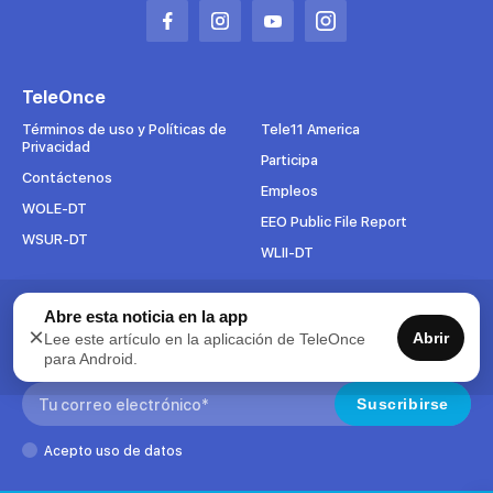
Abrir
Abrir
Abrir
Abrir
en
en
en
en
una
una
una
una
TeleOnce
nueva
nueva
nueva
nueva
pestaña
pestaña
pestaña
pestaña
Términos de uso y Políticas de
Tele11 America
Privacidad
Participa
Contáctenos
Empleos
WOLE-DT
EEO Public File Report
WSUR-DT
WLII-DT
Abre esta noticia en la app
Suscríbete al boletín
×
Abrir
Lee este artículo en la aplicación de TeleOnce
Para mantenerse al tanto de todo lo que pasa en TeleOnce,
para Android.
suscríbase ahora a nuestros boletines.
Search:
Suscribirse
Acepto uso de datos