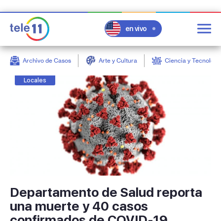
en vivo
Archivo de Casos
Arte y Cultura
Ciencia y Tecnologí
post
Locales
Departamento de Salud reporta
una muerte y 40 casos
confirmados de COVID-19