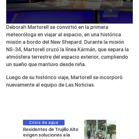
0
Deborah Martorell se convirtió en la primera
seconds
meteoróloga en viajar al espacio, en una histórica
of
3
misión a bordo del New Shepard. Durante la misión
minutes,
NS-34, Martorell cruzó la línea Kármán, que separa la
50
seconds
atmósfera terrestre del espacio exterior, cumpliendo
un sueño que mantuvo desde niña.
Luego de su histórico viaje, Martorell se incorporó
nuevamente al equipo de Las Noticias.
Crisis de agua
Residentes de Trujillo Alto
exigen soluciones a la