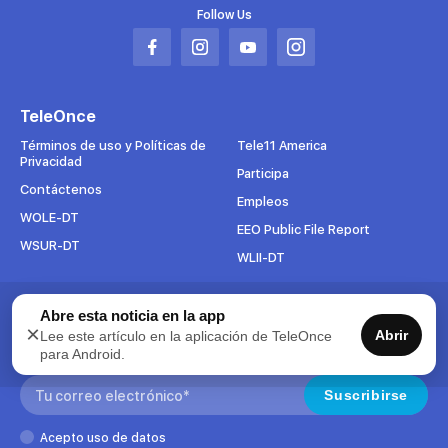
Follow Us
Abrir
Abrir
Abrir
Abrir
en
en
en
en
una
una
una
una
TeleOnce
nueva
nueva
nueva
nueva
pestaña
pestaña
pestaña
pestaña
Términos de uso y Políticas de
Tele11 America
Privacidad
Participa
Contáctenos
Empleos
WOLE-DT
EEO Public File Report
WSUR-DT
WLII-DT
Abre esta noticia en la app
Suscríbete al boletín
×
Abrir
Lee este artículo en la aplicación de TeleOnce
Para mantenerse al tanto de todo lo que pasa en TeleOnce,
para Android.
suscríbase ahora a nuestros boletines.
Search:
Suscribirse
Acepto uso de datos