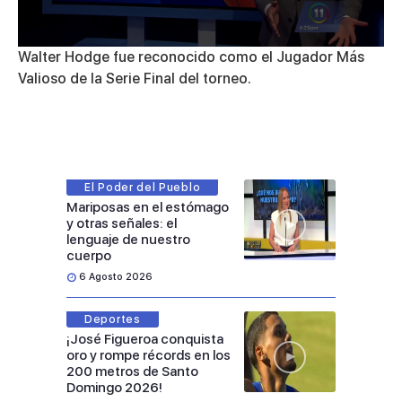
0
Walter Hodge fue reconocido como el Jugador Más
seconds
Valioso de la Serie Final del torneo.
of
5
minutes,
27
seconds
El Poder del Pueblo
Mariposas en el estómago
y otras señales: el
lenguaje de nuestro
cuerpo
6 Agosto 2026
Deportes
¡José Figueroa conquista
oro y rompe récords en los
200 metros de Santo
Domingo 2026!