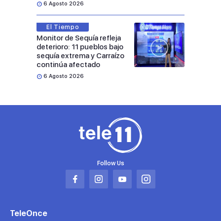
6 Agosto 2026
El Tiempo
Monitor de Sequía refleja
deterioro: 11 pueblos bajo
sequía extrema y Carraízo
continúa afectado
6 Agosto 2026
Follow Us
Abrir
Abrir
Abrir
Abrir
en
en
en
en
una
una
una
una
TeleOnce
nueva
nueva
nueva
nueva