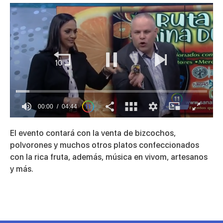
00:01
04:44
0
seconds
El evento contará con la venta de bizcochos,
of
4
polvorones y muchos otros platos confeccionados
minutes,
con la rica fruta, además, música en vivom, artesanos
44
seconds
y más.