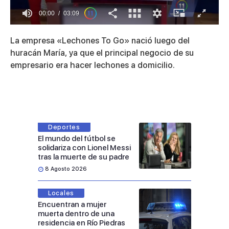
00:01
03:09
0
seconds
La empresa «Lechones To Go» nació luego del
of
3
huracán María, ya que el principal negocio de su
minutes,
empresario era hacer lechones a domicilio.
9
seconds
Deportes
El mundo del fútbol se
solidariza con Lionel Messi
tras la muerte de su padre
8 Agosto 2026
Locales
Encuentran a mujer
muerta dentro de una
residencia en Río Piedras