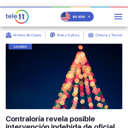
en vivo
Archivo de Casos
Arte y Cultura
Ciencia y Tecnologí
post
Locales
Contraloría revela posible
intervención indebida de oficial