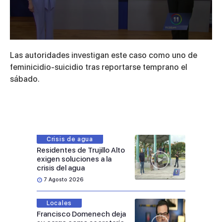
0
seconds
Las autoridades investigan este caso como uno de
of
3
feminicidio-suicidio tras reportarse temprano el
minutes,
sábado.
58
seconds
Crisis de agua
Residentes de Trujillo Alto
exigen soluciones a la
crisis del agua
7 Agosto 2026
Locales
Francisco Domenech deja