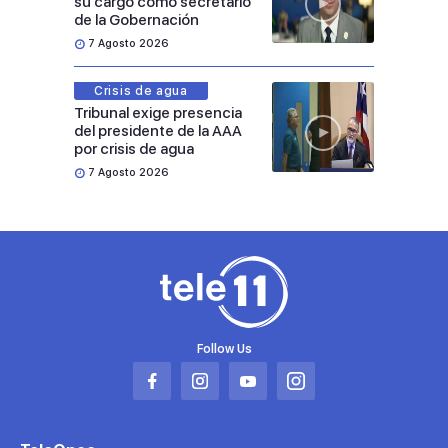
su cargo como secretario
de la Gobernación
7 Agosto 2026
Crisis de agua
Tribunal exige presencia
del presidente de la AAA
por crisis de agua
7 Agosto 2026
Follow Us
Abrir
Abrir
Abrir
Abrir
en
en
en
en
una
una
una
una