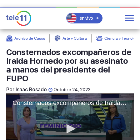
en vivo
Archivo de Casos
Arte y Cultura
Ciencia y Tecnologí
post
Consternados excompañeros de
Iraida Hornedo por su asesinato
a manos del presidente del
FUPO
Por
Isaac Rosado
Octubre 24, 2022
Consternados excompañeros de Iraida Hornedo por su asesinato a manos del presidente del FUPO