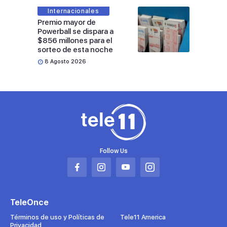
Internacionales
Premio mayor de
Powerball se dispara a
$856 millones para el
sorteo de esta noche
8 Agosto 2026
Follow Us
Abrir
Abrir
Abrir
Abrir
en
en
en
en
una
una
una
una
TeleOnce
nueva
nueva
nueva
nueva
pestaña
pestaña
pestaña
pestaña
Términos de uso y Políticas de
Tele11 America
Privacidad