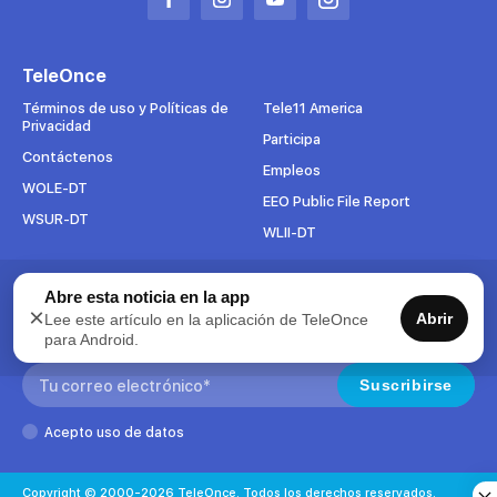
Abrir
Abrir
Abrir
Abrir
en
en
en
en
una
una
una
una
TeleOnce
nueva
nueva
nueva
nueva
pestaña
pestaña
pestaña
pestaña
Términos de uso y Políticas de
Tele11 America
Privacidad
Participa
Contáctenos
Empleos
WOLE-DT
EEO Public File Report
WSUR-DT
WLII-DT
Abre esta noticia en la app
Suscríbete al boletín
×
Abrir
Lee este artículo en la aplicación de TeleOnce
Para mantenerse al tanto de todo lo que pasa en TeleOnce,
para Android.
suscríbase ahora a nuestros boletines.
Search:
Suscribirse
Acepto uso de datos
Copyright © 2000-2026 TeleOnce. Todos los derechos reservados.