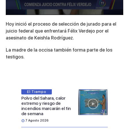
0
seconds
Hoy inició el proceso de selección de jurado para el
of
4
juicio federal que enfrentará Félix Verdejo por el
minutes,
asesinato de Keishla Rodríguez.
10
seconds
La madre de la occisa también forma parte de los
testigos.
El Tiempo
Polvo del Sahara, calor
extremo y riesgo de
incendios marcarán el fin
de semana
7 Agosto 2026