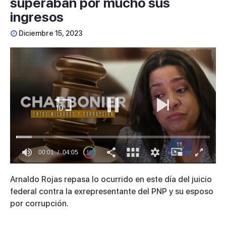
superaban por mucho sus
ingresos
Diciembre 15, 2023
00:01
04:05
0
seconds
Arnaldo Rojas repasa lo ocurrido en este día del juicio
of
4
federal contra la exrepresentante del PNP y su esposo
minutes,
por corrupción.
5
seconds