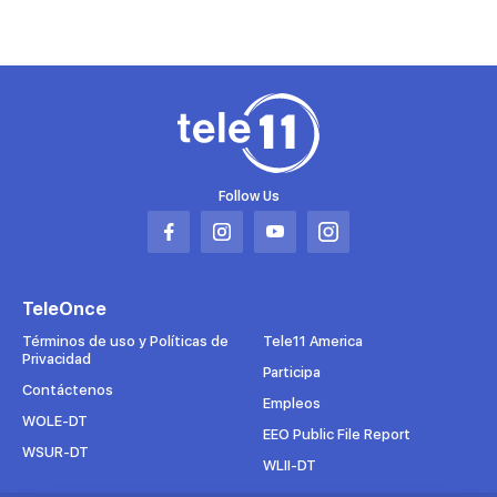
Follow Us
Abrir
Abrir
Abrir
Abrir
en
en
en
en
una
una
una
una
TeleOnce
nueva
nueva
nueva
nueva
pestaña
pestaña
pestaña
pestaña
Términos de uso y Políticas de
Tele11 America
Privacidad
Participa
Contáctenos
Empleos
WOLE-DT
EEO Public File Report
WSUR-DT
WLII-DT