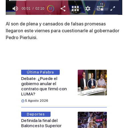
00:01
02:10
0
of
Al son de plena y cansados de falsas promesas
2
minutes,
llegaron este viernes para cuestionarle al gobernador
10
Pedro Pierluisi.
seconds
Última Palabra
Debate: ¿Puede el
gobierno anular el
contrato que firmó con
LUMA?
5 Agosto 2026
Deportes
Definida la final del
Baloncesto Superior