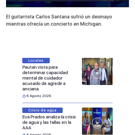
0
seconds
El guitarrista Carlos Santana sufrió un desmayo
of
2
mientras ofrecía un concierto en Michigan.
minutes,
35
seconds
Locales
Pautan vista para
determinar capacidad
mental de cuidador
acusado de agredir a
anciana
6 Agosto 2026
Crisis de agua
Eva Prados analiza la crisis
de agua y las fallas en la
AAA
6 Agosto 2026