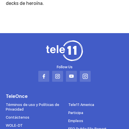
decks de heroína.
Follow Us
Abrir
Abrir
Abrir
Abrir
en
en
en
en
una
una
una
una
TeleOnce
nueva
nueva
nueva
nueva
pestaña
pestaña
pestaña
pestaña
Términos de uso y Políticas de
Tele11 America
Privacidad
Participa
Contáctenos
Empleos
WOLE-DT
EEO Public File Report