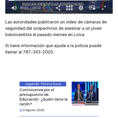
00:01
00:32
0
of
Las autoridades publicaron un video de cámaras de
32
seconds
seguridad del sospechoso de asesinar a un joven
baloncenlista el pasado viernes en Loíza.
Si tiene información que ayude a la policía puede
llamar al 787-343-2020.
Jugando Pelota Dura
Controversia por el
presupuesto de
Educación: ¿Quién tiene la
razón?
5 Agosto 2026