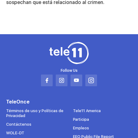
sospechan que está relacionado al crimen.
Follow Us
Abrir
Abrir
Abrir
Abrir
en
en
en
en
una
una
una
una
TeleOnce
nueva
nueva
nueva
nueva
pestaña
pestaña
pestaña
pestaña
Términos de uso y Políticas de
Tele11 America
Privacidad
Participa
Contáctenos
Empleos
WOLE-DT
EEO Public File Report