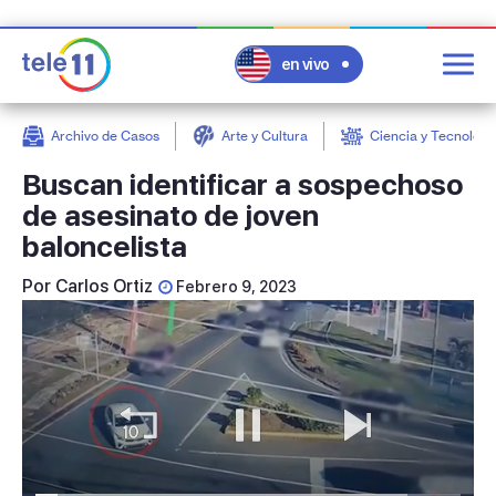
en vivo
Archivo de Casos
Arte y Cultura
Ciencia y Tecnologí
post
Buscan identificar a sospechoso
de asesinato de joven
baloncelista
Por
Carlos Ortiz
Febrero 9, 2023