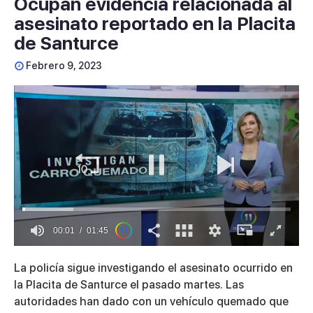
Ocupan evidencia relacionada al
asesinato reportado en la Placita
de Santurce
Febrero 9, 2023
00:01
01:45
0
of
La policía sigue investigando el asesinato ocurrido en
1
minute,
la Placita de Santurce el pasado martes. Las
45
autoridades han dado con un vehículo quemado que
seconds