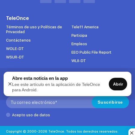
Abrir
Abrir
Abrir
Abrir
en
en
en
en
una
una
una
una
TeleOnce
nueva
nueva
nueva
nueva
pestaña
pestaña
pestaña
pestaña
Términos de uso y Políticas de
Tele11 America
Privacidad
Participa
Contáctenos
Empleos
WOLE-DT
EEO Public File Report
WSUR-DT
WLII-DT
Abre esta noticia en la app
Suscríbete al boletín
×
Abrir
Lee este artículo en la aplicación de TeleOnce
Para mantenerse al tanto de todo lo que pasa en TeleOnce,
para Android.
suscríbase ahora a nuestros boletines.
Search:
Suscribirse
Acepto uso de datos
Copyright © 2000-2026 TeleOnce. Todos los derechos reservados.